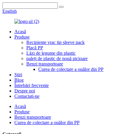
English
Acasă
Produse
Recipiente vrac tip sleeve pack
Placă PP
Lăzi de legume din plastic
paleți de plastic de nouă picioare
Benzi transportoare
Curea de colectare a ouălor din PP
Ştiri
Blog
Întrebări frecvente
Despre noi
Contactaţi-ne
Acasă
Produse
Benzi transportoare
Curea de colectare a ouălor din PP