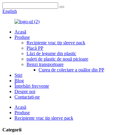
English
Acasă
Produse
Recipiente vrac tip sleeve pack
Placă PP
Lăzi de legume din plastic
paleți de plastic de nouă picioare
Benzi transportoare
Curea de colectare a ouălor din PP
Ştiri
Blog
Întrebări frecvente
Despre noi
Contactaţi-ne
Acasă
Produse
Recipiente vrac tip sleeve pack
Categorii