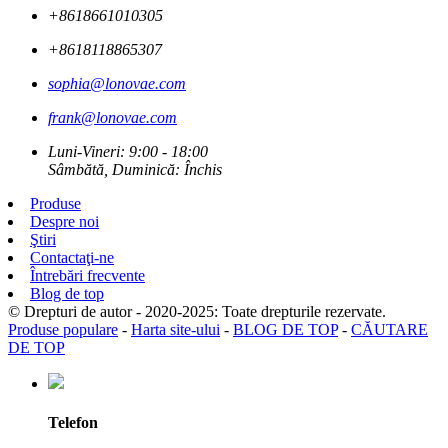
+8618661010305
+8618118865307
sophia@lonovae.com
frank@lonovae.com
Luni-Vineri: 9:00 - 18:00
Sâmbătă, Duminică: Închis
Produse
Despre noi
Ştiri
Contactaţi-ne
Întrebări frecvente
Blog de top
© Drepturi de autor - 2020-2025: Toate drepturile rezervate.
Produse populare
-
Harta site-ului
-
BLOG DE TOP
-
CĂUTARE
DE TOP
Telefon