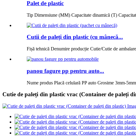
Palet de plastic
Tip Dimensiune (MM) Capacitate dinamică (T) Capacitate 
Cutii de paleți din plastic (cu mânecă...
Fișă tehnică Denumire producție Cutie/Cutie de ambalare 
panou fagure pp pentru auto...
Nume produs Placă celulară PP auto Grosime 3mm-5mm
Cutie de paleți din plastic vrac (Container de paleți di