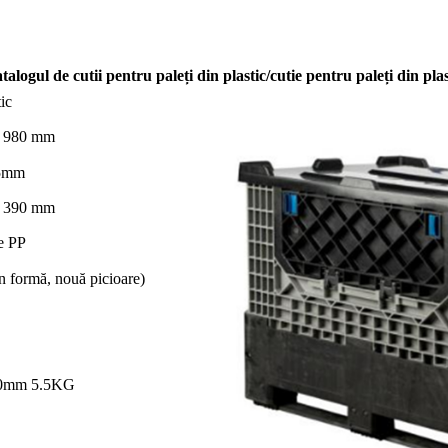
talogul de cutii pentru paleți din plastic/cutie pentru paleți din plas
ic
* 980 mm
5mm
* 390 mm
e PP
n formă, nouă picioare)
0mm 5.5KG