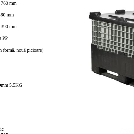
* 760 mm
 560 mm
* 390 mm
e PP
n formă, nouă picioare)
0mm 5.5KG
ic