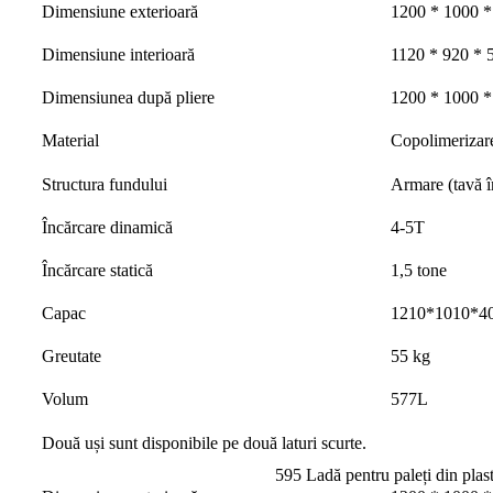
Dimensiune exterioară
1200 * 1000 
Dimensiune interioară
1120 * 920 *
Dimensiunea după pliere
1200 * 1000 
Material
Copolimerizar
Structura fundului
Armare (tavă î
Încărcare dinamică
4-5T
Încărcare statică
1,5 tone
Capac
1210*1010*4
Greutate
55 kg
Volum
577L
Două uși sunt disponibile pe două laturi scurte.
595 Ladă pentru paleți din plast