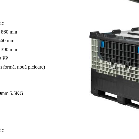
ic
* 860 mm
 660 mm
* 390 mm
e PP
n formă, nouă picioare)
0mm 5.5KG
ic