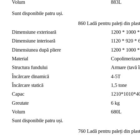
Volum
883L
Sunt disponibile patru uși.
860 Ladă pentru paleți din plast
Dimensiune exterioară
1200 * 1000 
Dimensiune interioară
1120 * 920 *
Dimensiunea după pliere
1200 * 1000 
Material
Copolimerizar
Structura fundului
Armare (tavă î
Încărcare dinamică
4-5T
Încărcare statică
1,5 tone
Capac
1210*1010*4
Greutate
6 kg
Volum
680L
Sunt disponibile patru uși.
760 Ladă pentru paleți din plast