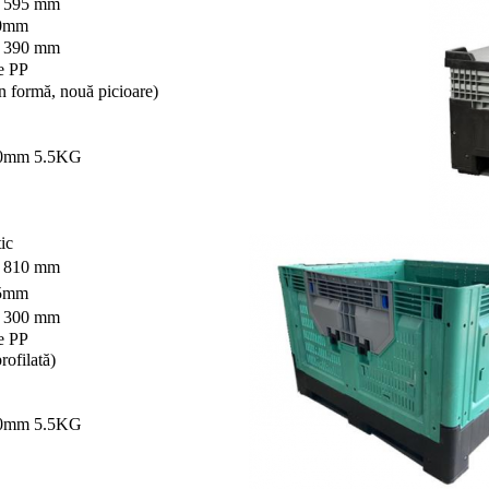
* 595 mm
30mm
* 390 mm
e PP
n formă, nouă picioare)
0mm 5.5KG
ic
* 810 mm
65mm
* 300 mm
e PP
rofilată)
0mm 5.5KG