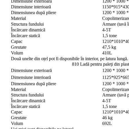
Dimensiune exterioară
1200 * 1000 
Dimensiune interioară
1150*915*4
Dimensiunea după pliere
1200 * 1000 
Material
Copolimerizar
Structura fundului
Armare (tavă î
Încărcare dinamică
4-5T
Încărcare statică
1,5 tone
Capac
1210*1010*4
Greutate
47,5 kg
Volum
410L
Două unelte din oțel pot fi disponibile în interior, pe latura lungă.
810 Ladă pentru paleți din plast
Dimensiune exterioară
1200 * 1000 
Dimensiune interioară
1125*925*6
Dimensiunea după pliere
1200 * 1000 
Material
Copolimerizar
Structura fundului
Armare (tavă p
Încărcare dinamică
4-5T
Încărcare statică
1,5 tone
Capac
1210*1010*4
Greutate
46 kg
Volum
692L