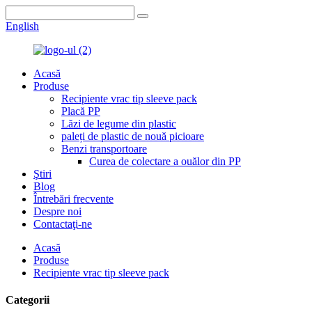
English
Acasă
Produse
Recipiente vrac tip sleeve pack
Placă PP
Lăzi de legume din plastic
paleți de plastic de nouă picioare
Benzi transportoare
Curea de colectare a ouălor din PP
Ştiri
Blog
Întrebări frecvente
Despre noi
Contactaţi-ne
Acasă
Produse
Recipiente vrac tip sleeve pack
Categorii