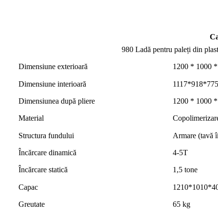
Ca
980 Ladă pentru paleți din plast
Dimensiune exterioară
1200 * 1000 
Dimensiune interioară
1117*918*77
Dimensiunea după pliere
1200 * 1000 
Material
Copolimerizar
Structura fundului
Armare (tavă î
Încărcare dinamică
4-5T
Încărcare statică
1,5 tone
Capac
1210*1010*4
Greutate
65 kg